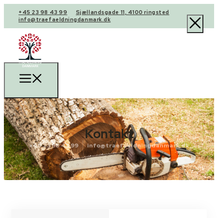
+45 23 98 43 99
Sjællandsgade 11, 4100 ringsted
info@traefaeldningdanmark.dk
Kontakt
+45 23 98 43 99
info@traefaeldningdanmark.dk